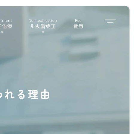
atment
Non-extraction
Fee
非
正治療
非抜歯矯正
費用
抜
歯
矯
正
が
ゴ
リ
ラ
顔
われる理由
に
な
る
と
い
わ